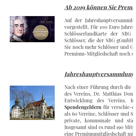
Ab 2019 können Sie Premi
Auf der Jahreshauptversammlu
vorgestellt. Für 100 Euro Jahre
SchlösserlandKarte der SBG 
Schlösser, die der SBG gGmbH 
Sie noch mehr Schlösser und Ge
Premium-Mitgliedschaft noch stä
Jahreshauptversammlung i
Nach einer Führung durch die b
des Vereins, Dr. Matthias Dona
Entwicklung des Vereins. 
Spendengeldern
für verschie-
als 60 Vereine, Schlösser und S
private, kommunale und staat
Insgesamt sind es rund 190 Mitgl
eine Premiummitgliedschaft mög