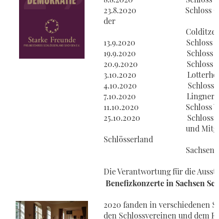
23.8.2020 Schloss Colditz, 
der
Colditzer Schlos
13.9.2020 Schloss Leube
19.9.2020 Schloss Huber
20.9.2020 Schloss Strup
3.10.2020 Lotterhof 
4.10.2020 Schloss Seif
7.10.2020 Lingnerschl
11.10.2020 Schloss Wee
25.10.2020 Schloss Lauterba
und Mitgliederversam
Schlösserland
Sachsen
Die Verantwortung für die Ausste
Benefizkonzerte in Sachsen Sc
2020 fanden in verschiedenen Sc
den Schlossvereinen und dem Fr