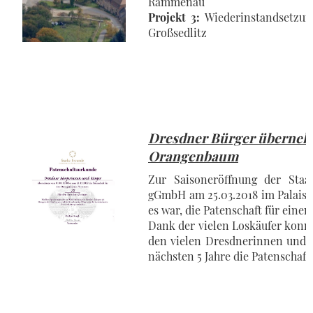
Rammenau
Projekt 3:
Wiederinstandsetzun
Großsedlitz
Dresdner Bürger übernehm
Orangenbaum
Zur Saisoneröffnung der Staa
gGmbH am 25.03.2018 im Palais G
es war, die Patenschaft für ein
Dank der vielen Loskäufer konnt
den vielen Dresdnerinnen und D
nächsten 5 Jahre die Patenscha