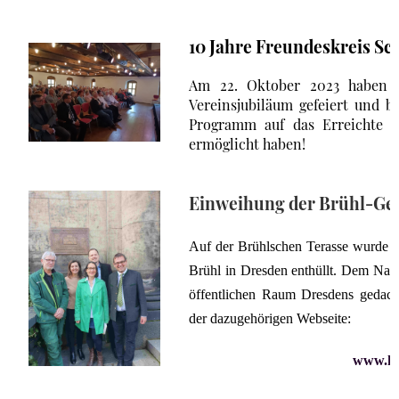
10 Jahre Freundeskreis Sch
Am 22. Oktober 2023 haben wi
Vereinsjubiläum gefeiert und 
Programm auf das Erreichte z
ermöglicht haben!
Einweihung der Brühl-Ge
Auf der Brühlschen Terasse wurde am
Brühl in Dresden enthüllt. Dem Name
öffentlichen Raum Dresdens gedacht
der dazugehörigen Webseite:
www.hei