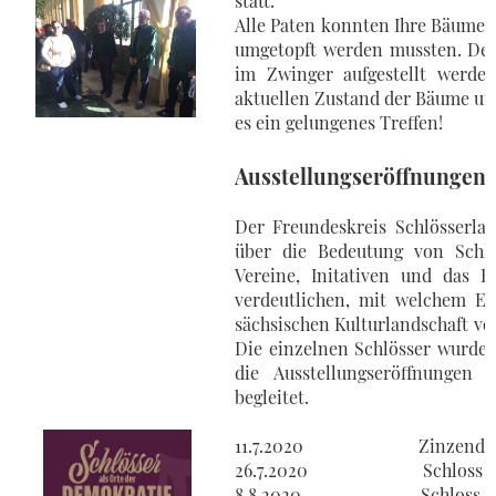
statt.
Alle Paten konnten Ihre Bäume
umgetopft werden mussten. Des
im Zwinger aufgestellt werde
aktuellen Zustand der Bäume un
es ein gelungenes Treffen!
Ausstellungseröffnungen "
Der Freundeskreis Schlösserlan
über die Bedeutung von Schlö
Vereine, Initativen und das E
verdeutlichen, mit welchem E
sächsischen Kulturlandschaft vo
Die einzelnen Schlösser wurden
die Ausstellungseröffnunge
begleitet.
11.7.2020 Zinzendorfschl
26.7.2020 Schloss Pr
8.8.2020 Schloss Naundo