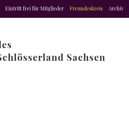
Eintritt frei für Mitglieder
Freundeskreis
Archiv
des
Schlösserland Sachsen